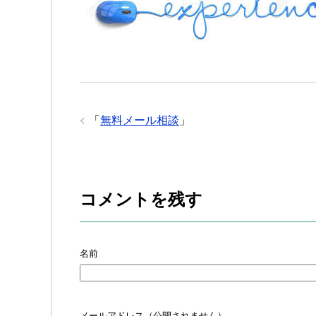
「
無料メール相談
」
コメントを残す
名前
メールアドレス（公開されません）