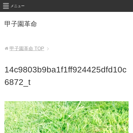
メニュー
甲子園革命
甲子園革命
TOP
14c9803b9ba1f1ff924425dfd10c
6872_t