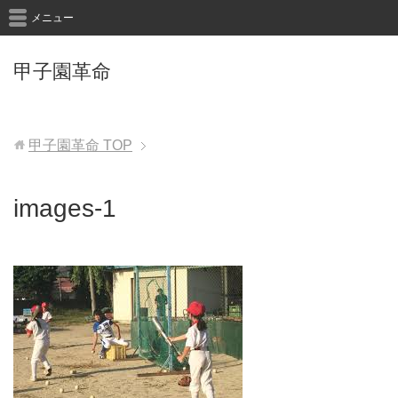
メニュー
甲子園革命
甲子園革命
TOP
images-1