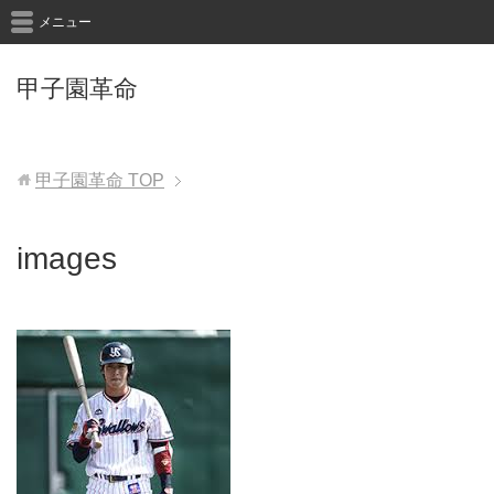
メニュー
甲子園革命
甲子園革命
TOP
images